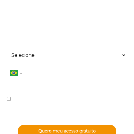
Email corporativo*
Empresa*
Selecione um cargo*
Celular*
4 + 3 = ?
Ao enviar, você concorda em receber comunicações conforme seus
interesses. Você pode alterar suas preferências a qualquer
momento. Saiba mais na nossa Política de Privacidade.
Confira nossa Política de Privacidade
Quero meu acesso gratuito